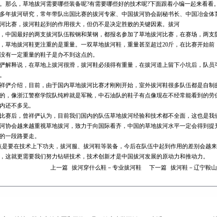
。那么，草地拔河需要哪些装备呢?有需要哪些好的技术呢?下面跟着小编一起来看看
年拔河研究，常年带队出国比赛的拔河专家、中国拔河协会副秘书长、中国冶金体育
河比赛，拔河鞋起到的作用很大，但仍不是决定胜败的关键因素。拔河
中国最好的两支拔河队伍鞍钢和莱钢，都报名参加了草地拔河比赛，在赛场，两支队
，草地拔河鞋更注重的是重量。一双草地拔河鞋，重量甚至超过20斤，在比赛开始前
没有一定重量的鞋子是办不到这点的。
解释说，在草地上拔河很滑，拔河鞋必须得有重量，在拔河道上留下小坑后，队员可
。
俨介绍，目前，由于国内草地拔河比赛才刚刚开始，室外拔河鞋很多队伍都是自制的
的，像浙江警察学院队纯粹就是军靴，中石油队的鞋子有点像现在不经常能看到的劳
内还不多见。
赛后，曾祥俨认为，目前我们国内的队伍草地拔河经验和技术都不全面，这也是我们
河协会越来越重视草地拔河，致力于向国际看齐，中国的草地拔河水平一定会得到提
的一段路要走。
是要在技术上下功夫，拔河服、拔河鞋等装备，今后在队伍中起到作用的差别会越来
，这就更需要我们努力钻研技术，技术创新才是中国拔河发展的原动力和推动力。
上一篇
拔河穿什么鞋－专业拔河鞋
下一篇
拔河鞋－辽宁鞍山