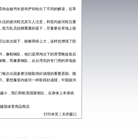
。
协会秘书长曾祥俨却给出了不同的解读，在草
伍的拔河鞋尤其引人注意，和室内拔河鞋注重
，双方队员抬脚重重的落下，尽量要在草地上留
以依次踩下，能够用得上力，这样也增强了防
，像鞍钢队，他们是用淘汰下的滑雪靴改装后
保靴，而像莱钢队，从台湾买的专门用的草地拔
每次出国参赛没能取得好成绩的重要原因。随
升。要想像室内拔河一样取得好成绩，中国拔河
越小，我们和欧美国家相比，在身体上本身就
建国体育用品商店
|
打印本页
关闭窗口