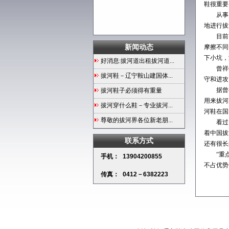
鞋很重要
从事多
地进行拔
目前，
新闻动态
摩擦不同
下小坑，
好消息:拔河道出租拔河道...
曾祥俨
拔河鞋－辽宁鞍山建国体...
守和进攻
据曾祥
拔河鞋子必须得有重量
用来拔河
拔河穿什么鞋－专业拔河...
河鞋在国
尊敬的拔河界各位新老朋...
看过比
着中国拔
联系方式
还有很长
“重点
手机：
13904200855
不占优势
传真：
0412－6382223