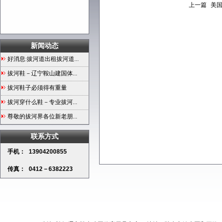
上一篇
美
新闻动态
好消息:拔河道出租拔河道...
拔河鞋－辽宁鞍山建国体...
拔河鞋子必须得有重量
拔河穿什么鞋－专业拔河...
尊敬的拔河界各位新老朋...
联系方式
手机：
13904200855
传真：
0412－6382223