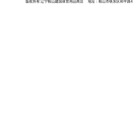
版权所有:辽宁鞍山建国体育用品商店 地址：鞍山市铁东区和平路41号